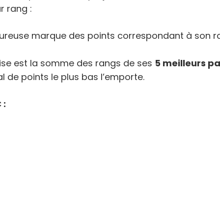
 rang :
euse marque des points correspondant à son rang d
prise est la somme des rangs de ses
5 meilleurs pa
l de points le plus bas l’emporte.
 :