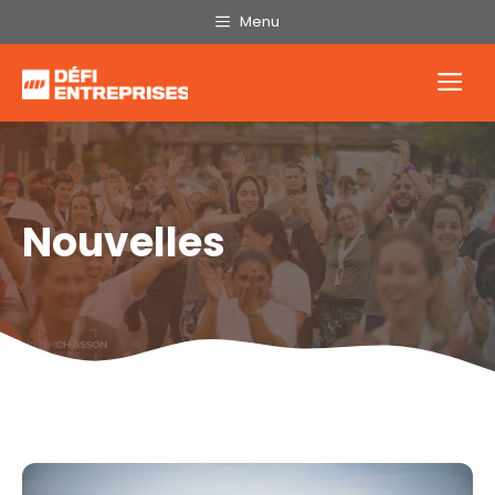
Aller
Menu
au
contenu
Me
Nouvelles