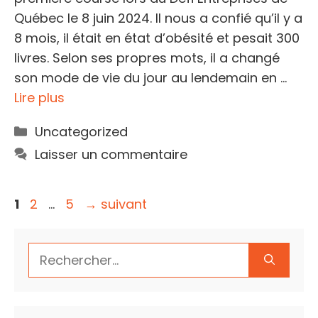
Québec le 8 juin 2024. Il nous a confié qu’il y a
8 mois, il était en état d’obésité et pesait 300
livres. Selon ses propres mots, il a changé
son mode de vie du jour au lendemain en …
Lire plus
Catégories
Uncategorized
Laisser un commentaire
Page
Page
Page
1
2
…
5
→
suivant
Rechercher :