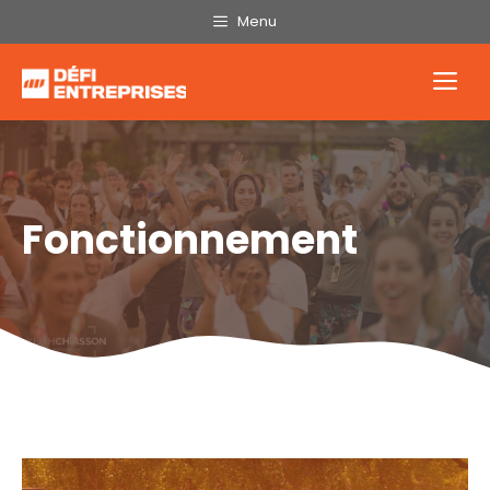
Aller
Menu
au
contenu
Me
Fonctionnement