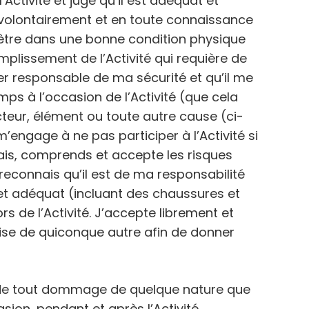
’Activité et juge qu’il est adéquat et
e volontairement et en toute connaissance
 être dans une bonne condition physique
plissement de l’Activité qui requière de
ier responsable de ma sécurité et qu’il me
ps à l’occasion de l’Activité (que cela
cteur, élément ou toute autre cause (ci-
’engage à ne pas participer à l’Activité si
nais, comprends et accepte les risques
 reconnais qu’il est de ma responsabilité
et adéquat (incluant des chaussures et
rs de l’Activité. J’accepte librement et
uise de quiconque autre afin de donner
té de tout dommage de quelque nature que
sion, pendant et après l’Activité.