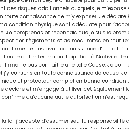
eur juge de mon degré d’habilité pour participer à l
cient des risques additionnels auxquels je m’expos
en toute connaissance de m’y exposer. Je déclare
t ma condition physique sont adéquate pour l’accom
que. Je comprends et reconnais que je suis le prem
spect des règlements et de mes limites en tout tem
Je confirme ne pas avoir connaissance d’un fait, fa
nuire ou limiter ma participation à l’Activité. Je m
confirme ne pas connaître une telle Cause. Je con
 et j’y consens en toute connaissance de cause. Je
chnique et protecteur complet en bonne condition 
je déclare et m’engage à utiliser cet équipement lo
 et confirme qu’aucune autre autorisation n’est req
 la loi, j’accepte d’assumer seul la responsabili
ut dommage que je pourrais causer à autrui à l’occa