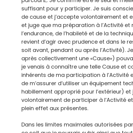
parcours;. Je confirme être le seul et meill
suffisant pour y participer. Je suis cons
de cause et j’accepte volontairement et 
et juge que ma préparation à l’Activité e
l’endurance, de l’habileté et de la techni
revient d’agir avec prudence et dans le re
soit avant, pendant ou après l’Activité). 
après collectivement une «Cause») pouvant 
je venais à connaître une telle Cause et 
inhérents de ma participation à l’Activité
de m’assurer d’utiliser un équipement te
habillement approprié pour l’extérieur) et 
volontairement de participer à l’Activité
plein effet aux présentes.
Dans les limites maximales autorisées par
ce soit que je pourrais subir ainsi que to