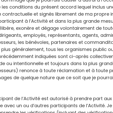
les conditions du présent accord lequel inclus un
e contractuelle et signés librement de ma propre ini
ticipant à l’Activité et dans la plus grande mesur
s)libère, exonère et dégage volontairement de toute
dirigeants, employés, représentants, agents, adm
ccesseurs, les bénévoles, partenaires et commanditair
t, plus généralement, tous les organismes public ou 
ités précédemment indiquées sont ci-après collect
de ou intentionnelle et toujours dans la plus grande 
ccesseurs) renonce à toute réclamation et à toute
ages de quelque nature que ce soit que je pourrais 
cipant de l’Activité est autorisé à prendre part aux
avec un ou d’autres participants de l’Activité. Je
prendre les vérifications (incluant des vérification