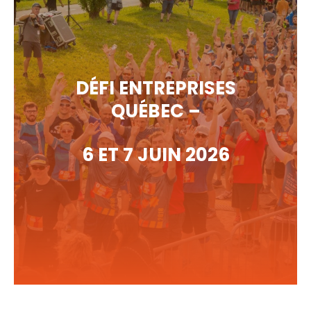
D
É
FI ENTREPRISES
QUÉBEC –
6 ET 7 JUIN 2026