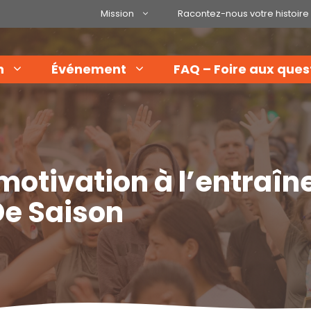
Mission
Racontez-nous votre histoire
n
Événement
FAQ – Foire aux ques
motivation à l’entraîn
De Saison