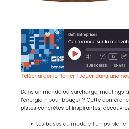
Défi Entreprises
Conférence sur la motivatio
Play
1x
Episode
SUBSCRIBE
SHARE
Télécharger le fichier
|
Jouer dans une nou
SHARE
RSS FEED
Dans un monde où surcharge, meetings à r
LINK
l’énergie – pour bouger ? Cette conférence
pistes concrètes et inspirantes, découvrez
EMBED
Les bases du modèle Temps blanc