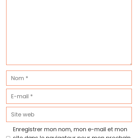
Nom
E-
mail
Site
web
Enregistrer mon nom, mon e-mail et mon
site dans le navigateur pour mon prochain