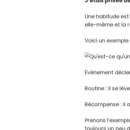
J’étais priv
ée de
Une habitude est 
elle-même et la
Voici un exemple t
Événement déclench
Routine : il se lè
Récompense : il a
Prenons l’exemple
toujours un peu d