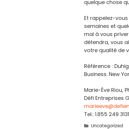
quelque chose qu
Et rappelez-vous 
semaines et quel
mal à vous priver 
détendra, vous a
votre qualité de v
Référence : Duhi
Business. New Yor
Marie-Ève Riou, Ph
Défi Entreprises
marieeve@defien
Tel.: 1.855 249 31
Catégories
Uncategorized