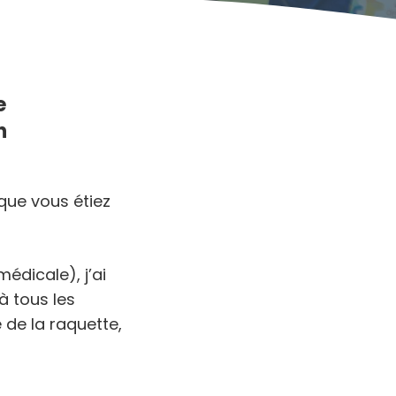
e
n
que vous étiez
édicale), j’ai
à tous les
e de la raquette,