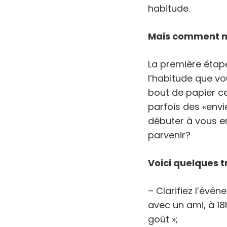
habitude.
Mais comment m
La première étap
l’habitude que vo
bout de papier ce
parfois des «env
débuter à vous e
parvenir?
Voici quelques t
– Clarifiez l’év
avec un ami, à 18h,
goût »;