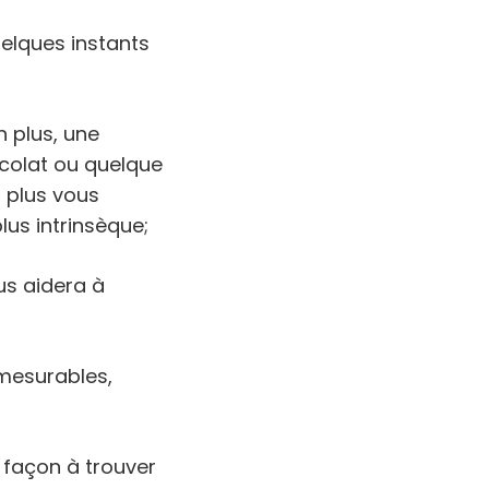
uelques instants
n plus, une
colat ou quelque
 plus vous
us intrinsèque;
us aidera à
 mesurables,
 façon à trouver