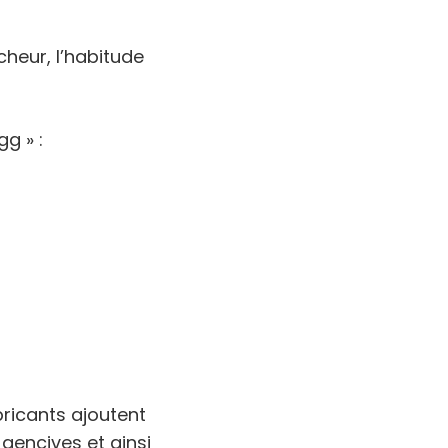
heur, l’habitude
gg » :
bricants ajoutent
 gencives et ainsi