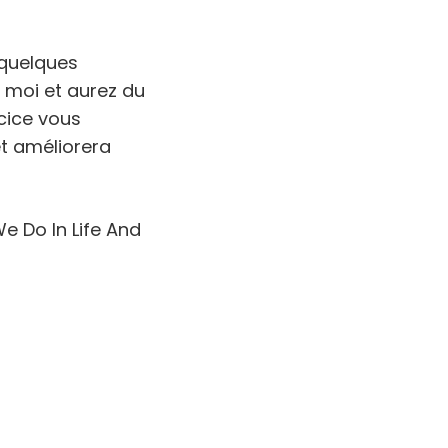
 quelques
 moi et aurez du
rcice vous
t améliorera
e Do In Life And