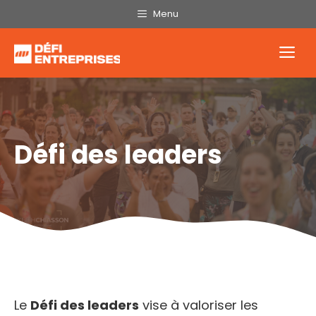
Aller
Menu
au
contenu
Me
Défi des leaders
Le
Défi des leaders
vise à valoriser les