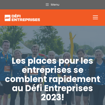
Aller
Menu
au
contenu
Me
Les places pour les
entreprises se
comblent rapidement
au Défi Entreprises
2023!