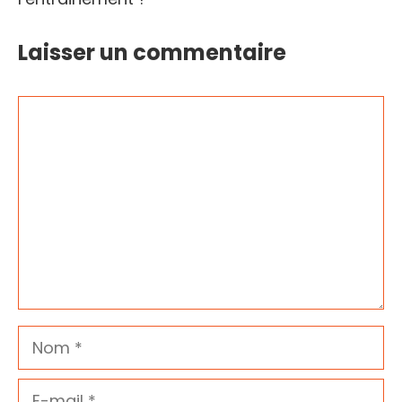
Laisser un commentaire
Commentaire
Nom
E-